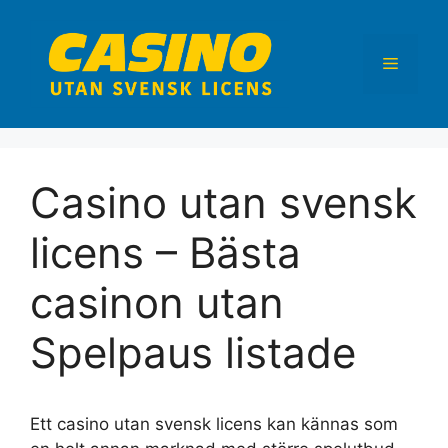
Skip
to
content
Menu
Casino utan svensk
licens – Bästa
casinon utan
Spelpaus listade
Ett casino utan svensk licens kan kännas som