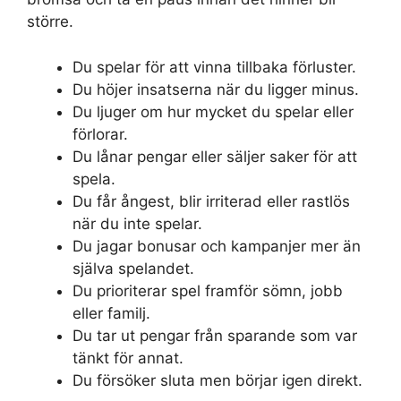
större.
Du spelar för att vinna tillbaka förluster.
Du höjer insatserna när du ligger minus.
Du ljuger om hur mycket du spelar eller
förlorar.
Du lånar pengar eller säljer saker för att
spela.
Du får ångest, blir irriterad eller rastlös
när du inte spelar.
Du jagar bonusar och kampanjer mer än
själva spelandet.
Du prioriterar spel framför sömn, jobb
eller familj.
Du tar ut pengar från sparande som var
tänkt för annat.
Du försöker sluta men börjar igen direkt.