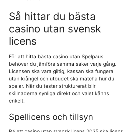
Så hittar du bästa
casino utan svensk
licens
För att hitta bästa casino utan Spelpaus
behöver du jämföra samma saker varje gång.
Licensen ska vara giltig, kassan ska fungera
utan krångel och utbudet ska matcha hur du
spelar. När du testar strukturerat blir
skillnaderna synliga direkt och valet känns
enkelt.
Spellicens och tillsyn
På ett casino utan svensk licens 2025 ska licens