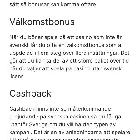
sätt så bonusar kan komma oftare.
Välkomstbonus
När du börjar spela på ett casino som inte är
svenskt får du ofta en välkomstbonus som är
uppdelad i flera steg över flera insättningar. Det
gör att du kan ta del av ett större paket över tid
när du väljer att spela på casino utan svensk
licens.
Cashback
Cashback finns inte som återkommande
erbjudande på svenska casinon så du får gå
utanför Sverige om du vill ha den typen av
kampanj. Det är en av anledningarna att spelare