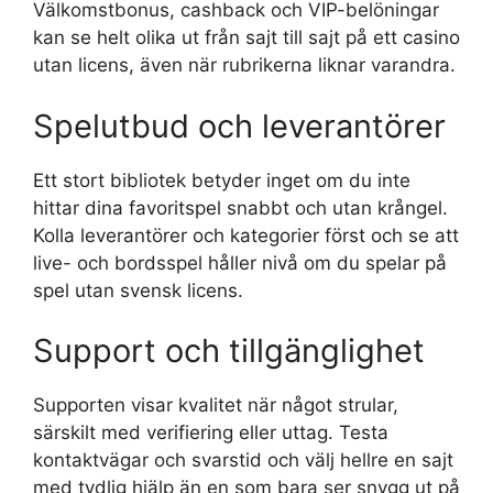
Välkomstbonus, cashback och VIP-belöningar
kan se helt olika ut från sajt till sajt på ett casino
utan licens, även när rubrikerna liknar varandra.
Spelutbud och leverantörer
Ett stort bibliotek betyder inget om du inte
hittar dina favoritspel snabbt och utan krångel.
Kolla leverantörer och kategorier först och se att
live- och bordsspel håller nivå om du spelar på
spel utan svensk licens.
Support och tillgänglighet
Supporten visar kvalitet när något strular,
särskilt med verifiering eller uttag. Testa
kontaktvägar och svarstid och välj hellre en sajt
med tydlig hjälp än en som bara ser snygg ut på