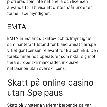
profileras som internationella och licensen
används för att visa att driften står under en
formell spelmyndighet.
EMTA
EMTA är Estlands skatte- och tullmyndighet
som hanterar tillstånd för bland annat fjärrspel
vilket gör licensen relevant för EU och EES. Den
förekommer hos operatörer som riktar sig mot
flera europeiska marknader, inklusive
nätcasinon utan svensk licens.
Skatt på online casino
utan Spelpaus
Skatt på vinsterna varierar beroende på var