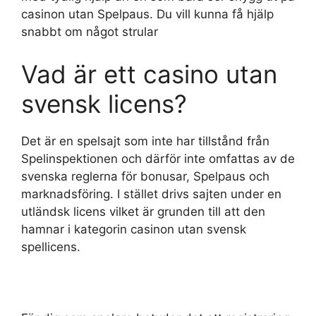
casinon utan Spelpaus. Du vill kunna få hjälp
snabbt om något strular
Vad är ett casino utan
svensk licens?
Det är en spelsajt som inte har tillstånd från
Spelinspektionen och därför inte omfattas av de
svenska reglerna för bonusar, Spelpaus och
marknadsföring. I stället drivs sajten under en
utländsk licens vilket är grunden till att den
hamnar i kategorin casinon utan svensk
spellicens.