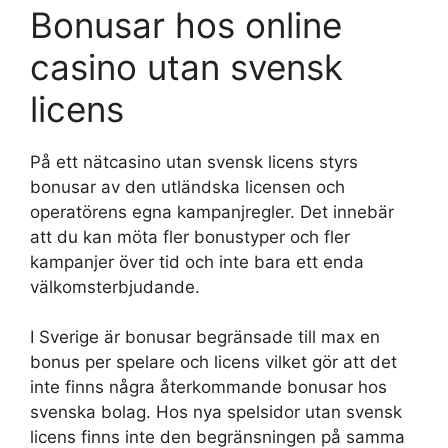
Bonusar hos online
casino utan svensk
licens
På ett nätcasino utan svensk licens styrs
bonusar av den utländska licensen och
operatörens egna kampanjregler. Det innebär
att du kan möta fler bonustyper och fler
kampanjer över tid och inte bara ett enda
välkomsterbjudande.
I Sverige är bonusar begränsade till max en
bonus per spelare och licens vilket gör att det
inte finns några återkommande bonusar hos
svenska bolag. Hos nya spelsidor utan svensk
licens finns inte den begränsningen på samma