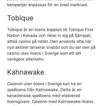
kampanjer anpassas för en bred marknad.
Tobique
Tobique är en licens kopplad till Tobique First
Nation i Kanada och riktar in sig på fjärrspel,
alltså casino på nätet. Den används ofta när
nya aktörer lanserar snabbt och du ser den på
casino utan licens i Sverige som ett allt
vanligare alternativ.
Kahnawake
Casinon utan licens i Sverige kan ha en
spellicens från Kahnawake. Detta är en
kanadensisk spellicens med etablerad
licensgivare. Casinon med Kahnawake-licens