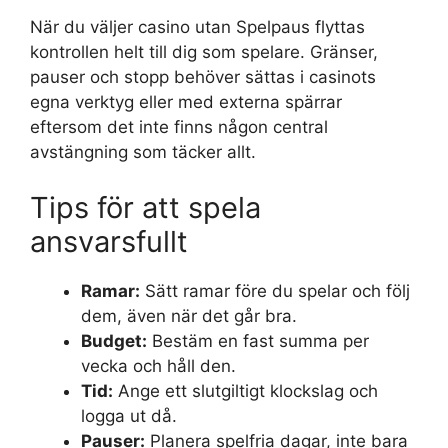
När du väljer casino utan Spelpaus flyttas
kontrollen helt till dig som spelare. Gränser,
pauser och stopp behöver sättas i casinots
egna verktyg eller med externa spärrar
eftersom det inte finns någon central
avstängning som täcker allt.
Tips för att spela
ansvarsfullt
Ramar:
Sätt ramar före du spelar och följ
dem, även när det går bra.
Budget:
Bestäm en fast summa per
vecka och håll den.
Tid:
Ange ett slutgiltigt klockslag och
logga ut då.
Pauser:
Planera spelfria dagar, inte bara